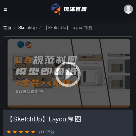
首页
SketchUp
【SketchUp】Layout制图
【SketchUp】Layout制图
(11 评论)